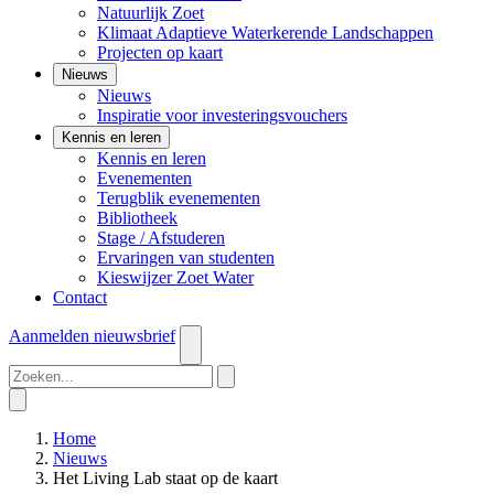
Natuurlijk Zoet
Klimaat Adaptieve Waterkerende Landschappen
Projecten op kaart
Nieuws
Nieuws
Inspiratie voor investeringsvouchers
Kennis en leren
Kennis en leren
Evenementen
Terugblik evenementen
Bibliotheek
Stage / Afstuderen
Ervaringen van studenten
Kieswijzer Zoet Water
Contact
Aanmelden
nieuwsbrief
Home
Nieuws
Het Living Lab staat op de kaart