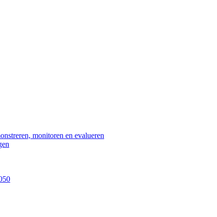
nstreren, monitoren en evalueren
gen
2050