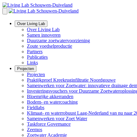
Overslaan
en
naar
de
Over Living Lab
inhoud
Over Living Lab
gaan
Samen innoveren
Duurzame zoetwatervoorziening
Zoute voedselproductie
Partners
Publicaties
Links
Projecten
Projecten
Praktijkproef Kreekruginfiltratie Noordgouwe
Samenwerken voor Zoetwater: innovatieve drainage demo
Investeringsvouchers voor Duurzame Zoetwateroplossin
Bloemrijke akkerranden
Bodem- en watercoaching
Fieldlabs
Klimaat- en waterrobuust Laag-Nederland van nu naar 
Samenwerken voor Zoet Water
Taskforce Governance
Zeemos
Zoetwater Academie