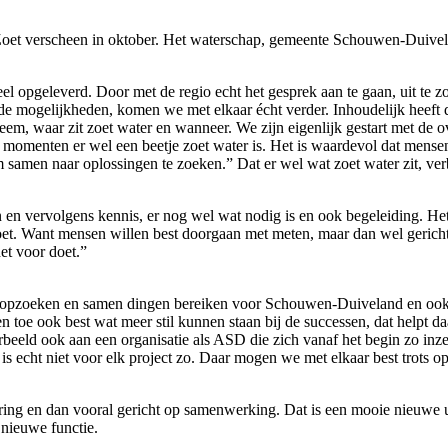
jk Zoet verscheen in oktober. Het waterschap, gemeente Schouwen-Duiv
opgeleverd. Door met de regio echt het gesprek aan te gaan, uit te zoek
e mogelijkheden, komen we met elkaar écht verder. Inhoudelijk heeft d
teem, waar zit zoet water en wanneer. We zijn eigenlijk gestart met de 
momenten er wel een beetje zoet water is. Het is waardevol dat mensen
om samen naar oplossingen te zoeken.” Dat er wel wat zoet water zit, ver
en vervolgens kennis, er nog wel wat nodig is en ook begeleiding. Het
Zoet. Want mensen willen best doorgaan met meten, maar dan wel gericht
et voor doet.”
ven opzoeken en samen dingen bereiken voor Schouwen-Duiveland en oo
oe ook best wat meer stil kunnen staan bij de successen, dat helpt daarb
voorbeeld ook aan een organisatie als ASD die zich vanaf het begin zo in
s echt niet voor elk project zo. Daar mogen we met elkaar best trots op
ering en dan vooral gericht op samenwerking. Dat is een mooie nieuwe 
nieuwe functie.