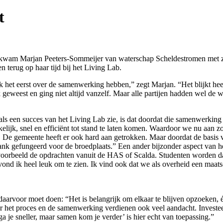
t
, kwam Marjan Peeters-Sommeijer van
waterschap Scheldestromen met zoe
 terug op haar tijd bij het Living Lab.
k het eerst over de samenwerking hebben,” zegt Marjan. “Het blijkt h
jk geweest en ging niet altijd vanzelf. Maar alle partijen hadden wel 
als een succes van het Living Lab zie, is dat doordat die samenwerking
kelijk, snel en efficiënt tot stand te laten komen. Waardoor we nu aan 
De gemeente heeft er ook hard aan getrokken. Maar doordat de basis vo
lank gefungeerd voor de broedplaats.” Een ander bijzonder aspect van h
voorbeeld de opdrachten vanuit de HAS of Scalda. Studenten worden daa
 vond ik heel leuk om te zien. Ik vind ook dat we als overheid een maat
rvoor moet doen: “Het is belangrijk om elkaar te blijven opzoeken, écht
ar het proces en de samenwerking verdienen ook veel aandacht. Investee
a je sneller, maar samen kom je verder’ is hier echt van toepassing.”