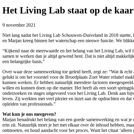
Het Living Lab staat op de kaar
9 november 2021
Niet lang nadat het Living Lab Schouwen-Duiveland in 2018 startte
en Marjan kreeg binnen het waterschap een nieuwe functie. We blikken
“Kijkend naar de meerwaarde en het belang van het Living Lab, wil i
samen te werken dan je altijd gewend bent. Dat is niet altijd makkeli
een belangrijke basis.”
Over waar deze samenwerking toe geleid heeft, zegt ze: “Wat ik echt 
gelukt is om het voorstel voor de Broedplaats Zoet Water relatief mak
kunnen werken. Er hebben natuurlijk meerdere factoren meegespeeld. 
willen en kunnen doen op die manier. Het heeft als een soort springp
onderzoeken en stages uitgevoerd voor het Living Lab. Denk aan bij
leven. Zij werkten met veel plezier en inzet aan de opdrachten en dat
opleiden van professionals.”
Wat kun je ons meegeven?
Marjan benadrukt het belang van een goede samenwerking en wat je daa
erin zit. Natuurlijk moet je het met elkaar over de inhoud hebben, ma
ontmoeten, en houd aandacht voor het proces. Want het citaat ‘alleen g