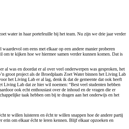
t water in haar portefeuille bij het team. Nu zijn we drie jaar verder
eel waardevol om eens met elkaar op een andere manier proberen
de wil om te kijken hoe we hiermee samen verder kunnen komen. Dat is
 er al was en doordat er al over veel onderwerpen was gesproken, het
zo’n groot project als de Broedplaats Zoet Water binnen het Living Lab
or het Living Lab er al lag, denk ik dat de gemeente dat ook heeft
et Living Lab dat ze hier wil noemen: “Best veel studenten hebben
rdoor ook echt enthousiast over de inhoud en de vragen die er
schappelijke taak hebben om bij te dragen aan het onderwijs en het
 te willen luisteren en écht te willen snappen hoe de andere partij
r erin om elkaar écht te leren kennen. Blijf elkaar opzoeken en