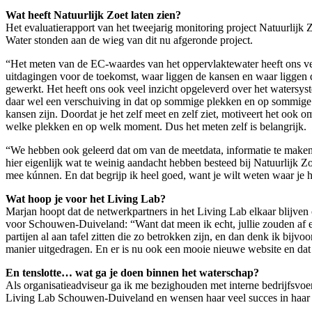
Wat heeft Natuurlijk Zoet laten zien?
Het evaluatierapport van het tweejarig monitoring project Natuurli
Water stonden aan de wieg van dit nu afgeronde project.
“Het meten van de EC-waardes van het oppervlaktewater heeft ons veel 
uitdagingen voor de toekomst, waar liggen de kansen en waar liggen d
gewerkt. Het heeft ons ook veel inzicht opgeleverd over het watersys
daar wel een verschuiving in dat op sommige plekken en op sommige 
kansen zijn. Doordat je het zelf meet en zelf ziet, motiveert het ook 
welke plekken en op welk moment. Dus het meten zelf is belangrijk.
“We hebben ook geleerd dat om van de meetdata, informatie te maken 
hier eigenlijk wat te weinig aandacht hebben besteed bij Natuurlijk 
mee kúnnen. En dat begrijp ik heel goed, want je wilt weten waar je h
Wat hoop je voor het Living Lab?
Marjan hoopt dat de netwerkpartners in het Living Lab elkaar blij
voor Schouwen-Duiveland: “Want dat meen ik echt, jullie zouden af en t
partijen al aan tafel zitten die zo betrokken zijn, en dan denk ik bij
manier uitgedragen. En er is nu ook een mooie nieuwe website en dat i
En tenslotte… wat ga je doen binnen het waterschap?
Als organisatieadviseur ga ik me bezighouden met interne bedrijfsvo
Living Lab Schouwen-Duiveland en wensen haar veel succes in haar 