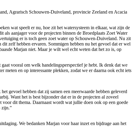
eland, Agrarisch Schouwen-Duiveland, provincie Zeeland en Acacia
en wat speelt er nu, hoe zit het watersysteem in elkaar, wat zijn de
it als aanjager voor de projecten binnen de Broedplaats Zoet Water
overtuiging er is toch geen zoet water op Schouwen-Duiveland. Nu zit
 dit zelf hebben ervaren. Sommigen hebben nu het gevoel dat er wel
baasde Marjan niet. Maar je wilt wel echt weten dat het zo is, op
 gaat vooral om welk handelingsperspectief je hebt. Ik denk dat we
er meten en op interessante plekken, zodat we er daarna ook echt iets
k het gevoel hebben dat zij samen een meerwaarde hebben geleverd
ij. Want het is best bijzonder dat er in de projecten al zoveel
zet voor dit thema. Daarnaast wordt wat jullie doen ook op een goede
 zijn.”
uitdaging. We bedanken Marjan voor haar inzet en bijdrage aan het