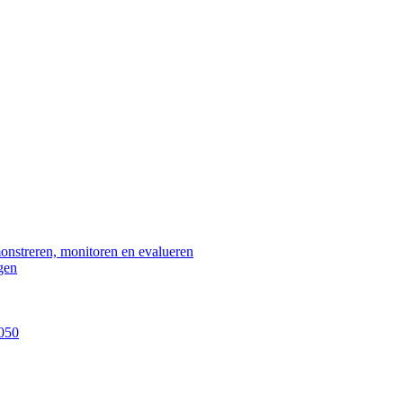
nstreren, monitoren en evalueren
gen
2050