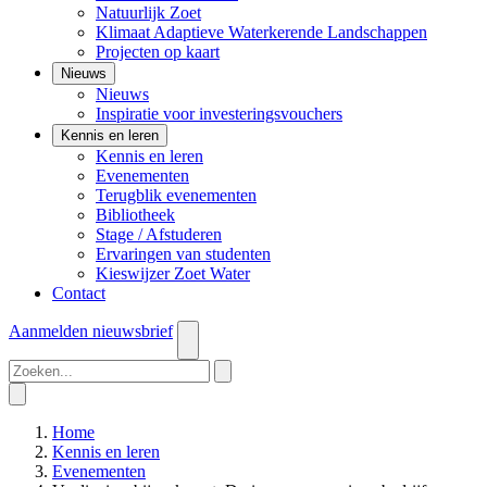
Natuurlijk Zoet
Klimaat Adaptieve Waterkerende Landschappen
Projecten op kaart
Nieuws
Nieuws
Inspiratie voor investeringsvouchers
Kennis en leren
Kennis en leren
Evenementen
Terugblik evenementen
Bibliotheek
Stage / Afstuderen
Ervaringen van studenten
Kieswijzer Zoet Water
Contact
Aanmelden
nieuwsbrief
Home
Kennis en leren
Evenementen