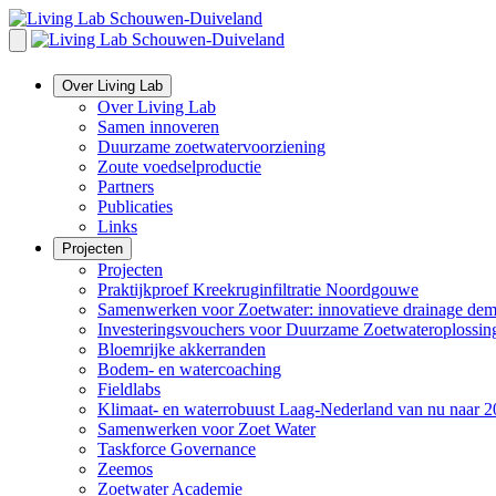
Overslaan
en
naar
de
Over Living Lab
inhoud
Over Living Lab
gaan
Samen innoveren
Duurzame zoetwatervoorziening
Zoute voedselproductie
Partners
Publicaties
Links
Projecten
Projecten
Praktijkproef Kreekruginfiltratie Noordgouwe
Samenwerken voor Zoetwater: innovatieve drainage demo
Investeringsvouchers voor Duurzame Zoetwateroplossin
Bloemrijke akkerranden
Bodem- en watercoaching
Fieldlabs
Klimaat- en waterrobuust Laag-Nederland van nu naar 
Samenwerken voor Zoet Water
Taskforce Governance
Zeemos
Zoetwater Academie