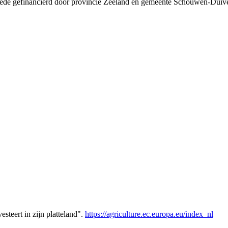
 mede gefinancierd door provincie Zeeland en gemeente Schouwen-Duiv
teert in zijn platteland".
https://agriculture.ec.europa.eu/index_nl